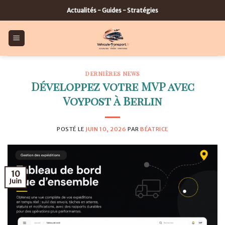
Skip
Actualités - Guides - Stratégies
to
content
DERNIÈRES NEWS
Développez votre MVP avec
Voypost à Berlin
POSTÉ LE
JUIN 10, 2026
PAR
BÉATRICE
10
Juin