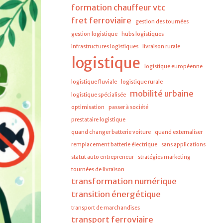
formation chauffeur vtc
fret ferroviaire
gestion des tournées
gestion logistique
hubs logistiques
infrastructures logistiques
livraison rurale
logistique
logistique européenne
logistique fluviale
logistique rurale
mobilité urbaine
logistique spécialisée
optimisation
passer à société
prestataire logistique
quand changer batterie voiture
quand externaliser
remplacement batterie électrique
sans applications
statut auto entrepreneur
stratégies marketing
tournées de livraison
transformation numérique
transition énergétique
transport de marchandises
transport ferroviaire