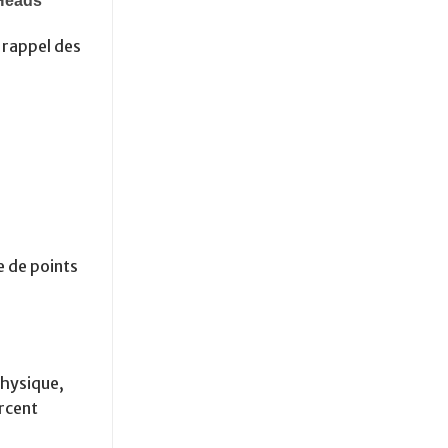
 rappel des
e de points
physique,
orcent