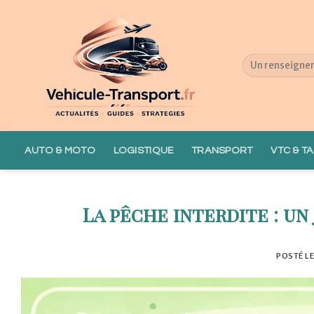
Skip
to
content
AUTO & MOTO
LOGISTIQUE
TRANSPORT
VTC & TA
La pêche interdite : un
POSTÉ L