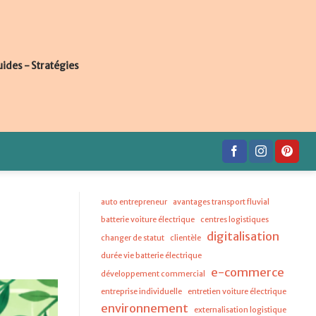
uides - Stratégies
auto entrepreneur
avantages transport fluvial
batterie voiture électrique
centres logistiques
digitalisation
changer de statut
clientèle
durée vie batterie électrique
e-commerce
développement commercial
entreprise individuelle
entretien voiture électrique
environnement
externalisation logistique