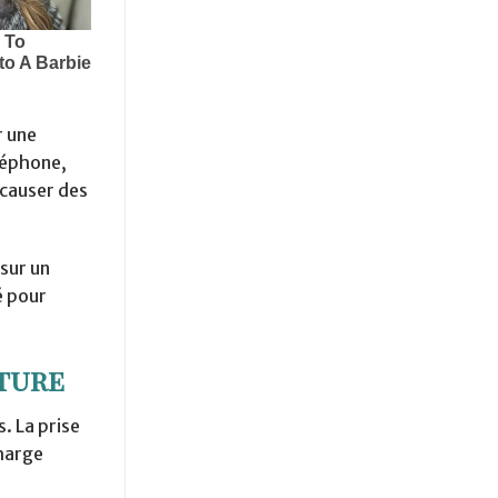
r une
éléphone,
 causer des
 sur un
é pour
ture
. La prise
charge