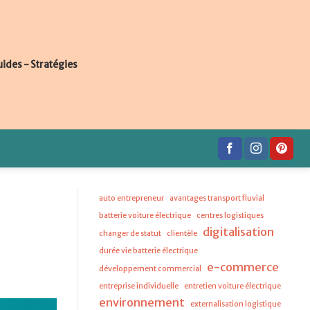
uides - Stratégies
auto entrepreneur
avantages transport fluvial
batterie voiture électrique
centres logistiques
digitalisation
changer de statut
clientèle
durée vie batterie électrique
e-commerce
développement commercial
entreprise individuelle
entretien voiture électrique
environnement
externalisation logistique