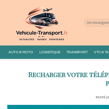
Skip
to
content
AUTO & MOTO
LOGISTIQUE
TRANSPORT
VTC & TA
Recharger votre téléph
POSTÉ L