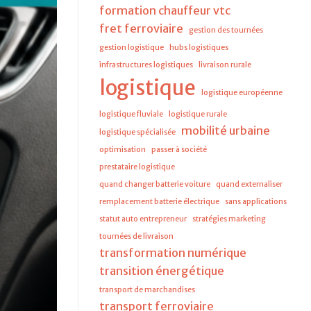
formation chauffeur vtc
fret ferroviaire
gestion des tournées
gestion logistique
hubs logistiques
infrastructures logistiques
livraison rurale
logistique
logistique européenne
logistique fluviale
logistique rurale
mobilité urbaine
logistique spécialisée
optimisation
passer à société
prestataire logistique
quand changer batterie voiture
quand externaliser
remplacement batterie électrique
sans applications
statut auto entrepreneur
stratégies marketing
tournées de livraison
transformation numérique
transition énergétique
transport de marchandises
transport ferroviaire