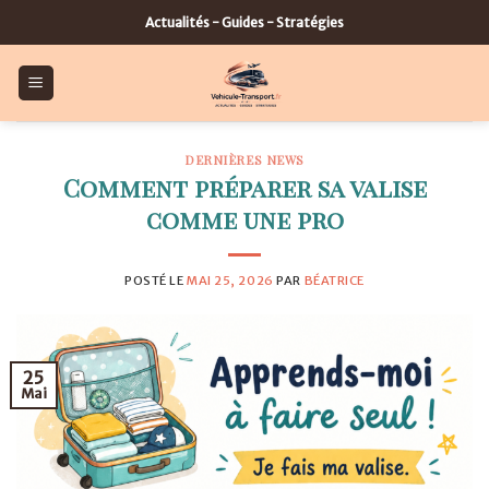
Skip
Actualités - Guides - Stratégies
to
content
DERNIÈRES NEWS
Comment préparer sa valise
comme une pro
POSTÉ LE
MAI 25, 2026
PAR
BÉATRICE
25
Mai